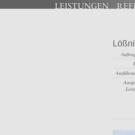
Lößni
Auftra
Ausführun
Ausge
Leis