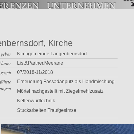
nbernsdorf, Kirche
ggeber
Kirchgemeinde Langenbernsdorf
Planer
List&Partner,Meerane
gszeit
07/2018-11/2018
führte
Erneuerung Fassadanputz als Handmischung
tungen
Mörtel nachgestellt mit Ziegelmehlzusatz
Kellenwurftechnik
Stuckarbeiten Traufgesimse