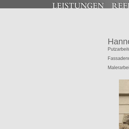
Hanno
Putzarbei
Fassadenr
Malerarbe