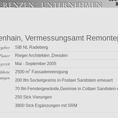
enhain, Vermessungsamt Remontep
ggeber
SIB NL Radeberg
Planer
Rieger Architekten ,Dresden
gszeit
Mai - September 2005
2
führte
2500 m
Fassadenreinigung
tungen
200 lfm Sockelgesims in Postaer Sandstein erneuert
70 lfm Fenstergewände,Gesimse in Cottaer Sandstein 
250 Stck Vierungen
3800 Stck Ergänzungen mit SRM