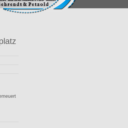
latz
erneuert