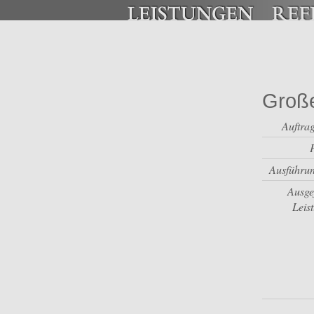
Groß
Auftra
Ausführun
Ausge
Leis