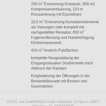
2
250 m
Erneuerung Kratzputz, 300 m2
Kompressenentsalzung, 110 m
Risssanierung mit Epoxidharz
3
10,5 m
Erneuerung Kunststeinelemente
als Vierungen oder komplett mit
2
nachgestellter Rezeptur, 850 m
Fugenentfernung und Handverfugung
Klinkermauerwerk
2
410 m
Anstrich Putzflächen
komplette Neugestaltung der
Eingangssituation Straßenseite nach
Abbruch der Rampen
Eingliederung der Öffnungen in die
Bestandsfassade mit Bossen und
Gesimsteilen
STUCK- und SANIERUNGS-GmbH • Auestraße 1/3 Haus 6 • 08371
Glauchau • Tel. 03763/429320