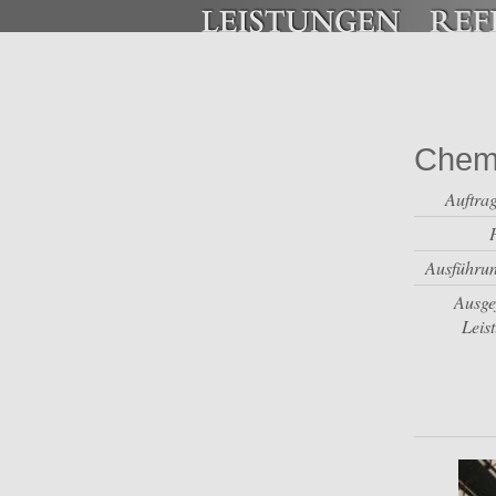
Chemn
Auftra
Ausführun
Ausge
Leis