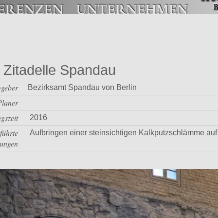
n Zitadelle Spandau
ggeber
Bezirksamt Spandau von Berlin
Planer
gszeit
2016
führte
Aufbringen einer steinsichtigen Kalkputzschlämme auf
tungen