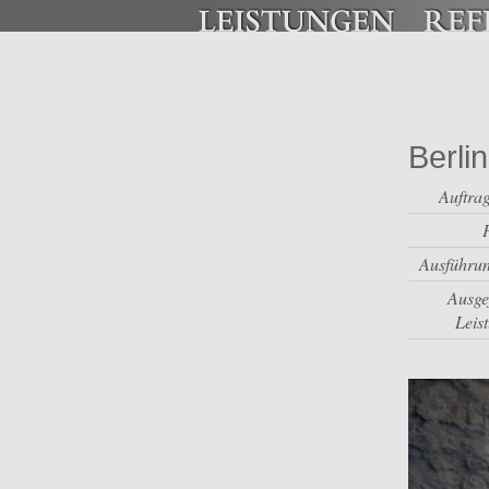
Berli
Auftra
Ausführun
Ausge
Leis