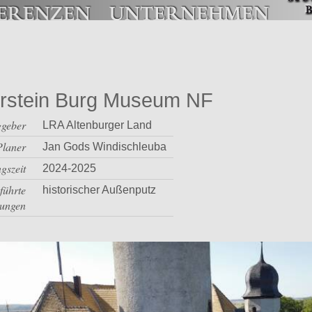
rstein Burg Museum NF
ggeber
LRA Altenburger Land
Planer
Jan Gods Windischleuba
gszeit
2024-2025
führte
historischer Außenputz
tungen