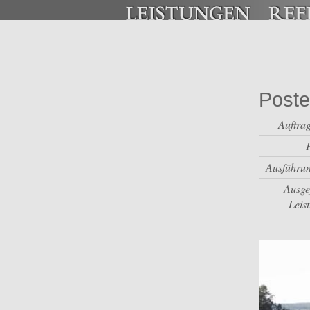
Poste
Auftra
Ausführun
Ausge
Leis